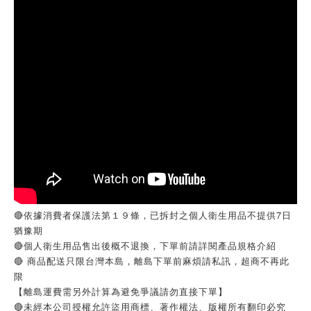
🔴依據消費者保護法第１９條，已拆封之個人衛生用品不提供7日
猶豫期
🔴個人衛生用品售出後概不退換，下單前請詳閱產品規格介紹
🔴 商品配送只限台灣本島，離島下單前麻煩請私訊，超商不再此
限
【離島運費需另外計算為避免爭議請勿直接下單】
🔴未經本公司授權允許盜用商標、著作權法、版權所有翻印必究