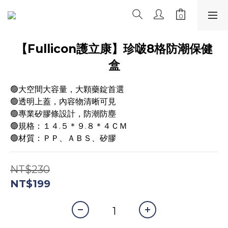
【Fullicon護立康】珍啵8格防潮保健
盒
🟢大空間大容量，大顆藥錠首選
🟢透明上蓋，內容物清晰可見
🟢專業矽膠條設計，防潮防塵
🟢規格：１４.５＊９.８＊４ＣＭ
🟢材質：ＰＰ、ＡＢＳ、矽膠
NT$230
NT$199