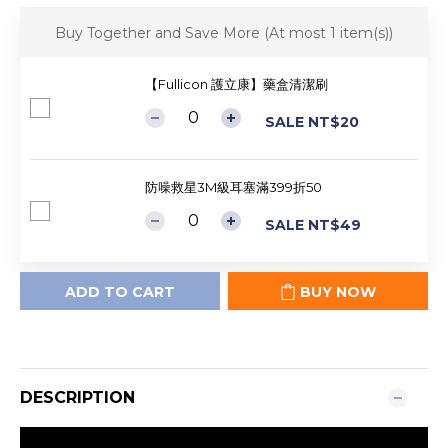
Buy Together and Save More
(At most 1 item(s))
【Fullicon 護立康】藥盒清潔刷
SALE NT$20
防噪救星3M級耳塞滿399折50
SALE NT$49
ADD TO CART
BUY NOW
DESCRIPTION