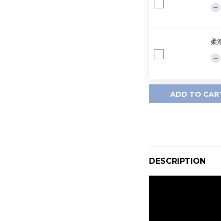
柔泡
ADD TO CAR
DESCRIPTION