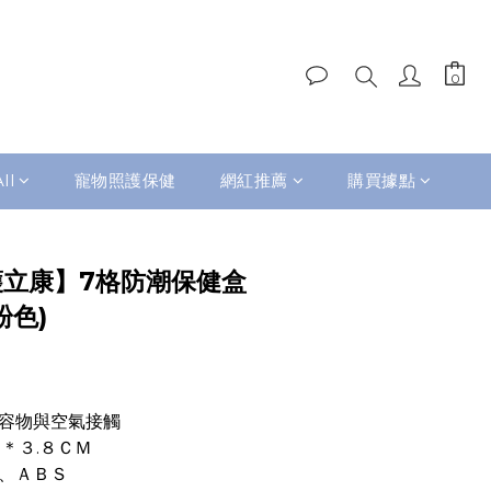
BUY NOW
ll
寵物照護保健
網紅推薦
購買據點
n 護立康】7格防潮保健盒
粉色)
內容物與空氣接觸
２＊３.８ＣＭ
膠、ＡＢＳ