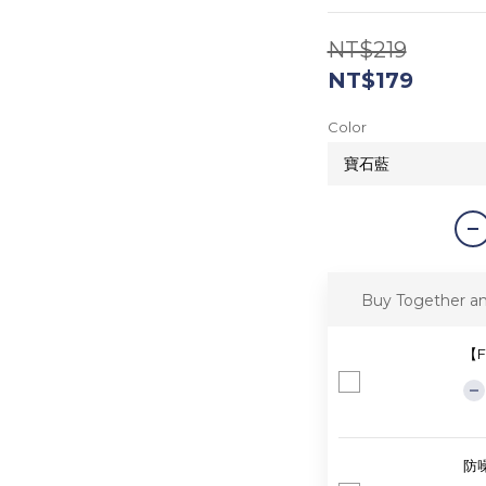
NT$219
NT$179
Color
Buy Together a
【F
防