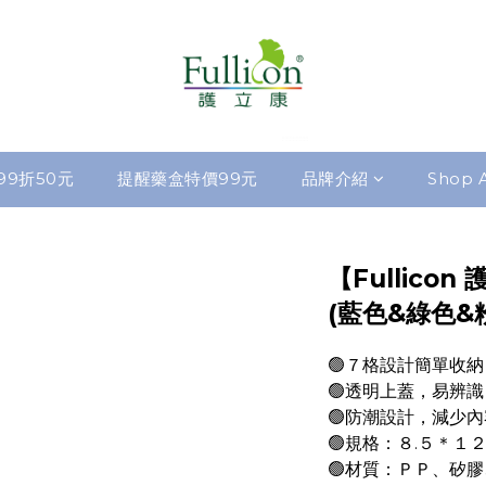
99折50元
提醒藥盒特價99元
品牌介紹
Shop A
【Fullico
(藍色&綠色&
🟢７格設計簡單收納
🟢透明上蓋，易辨識
🟢防潮設計，減少
🟢規格：８.５＊１
🟢材質：ＰＰ、矽