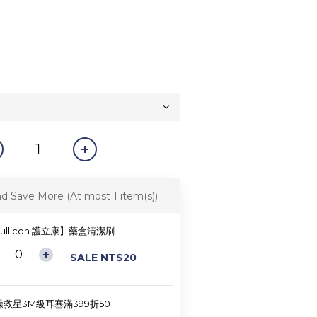
nd Save More
(At most 1 item(s))
ullicon 護立康】藥盒清潔刷
SALE NT$20
噪救星3M級耳塞滿399折50