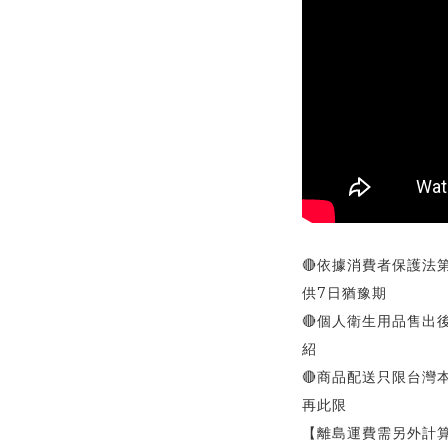
🔴依據消費者保護法
供7日猶豫期
🔴個人衛生用品售出
紹
🔴商品配送只限台灣
再此限
【離島運費需另外計