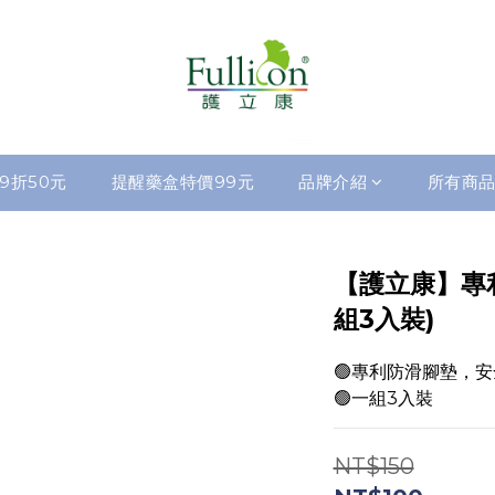
9折50元
提醒藥盒特價99元
品牌介紹
所有商
【護立康】專
組3入裝)
🟢專利防滑腳墊，安
🟢一組3入裝
NT$150