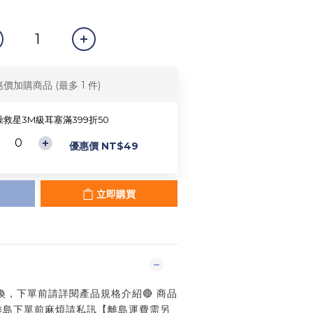
惠價加購商品
(最多 1 件)
噪救星3M級耳塞滿399折50
優惠價 NT$49
立即購買
退換，下單前請詳閱產品規格介紹🔴 商品
離島下單前麻煩請私訊【離島運費需另