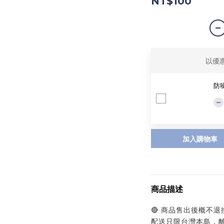
NT$100
以優
防
加入購物車
商品描述
🔴 商品售出後概不
配送只限台灣本島，