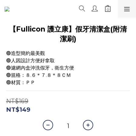
【Fullicon 護立康】假牙清潔盒(附清
潔刷)
🟢造型簡約最美觀
🟢人因設計方便好拿取
🟢濾網內盒沖洗假牙，衛生方便
🟢規格：８.６＊７.８＊８ＣＭ
🟢材質：ＰＰ
NT$169
NT$149