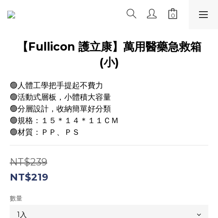
【Fullicon 護立康】萬用醫藥急救箱
(小)
🟢人體工學把手提起不費力
🟢活動式層板，小體積大容量
🟢分層設計，收納簡單好分類
🟢規格：１５＊１４＊１１ＣＭ
🟢材質：ＰＰ、ＰＳ
NT$239
NT$219
數量