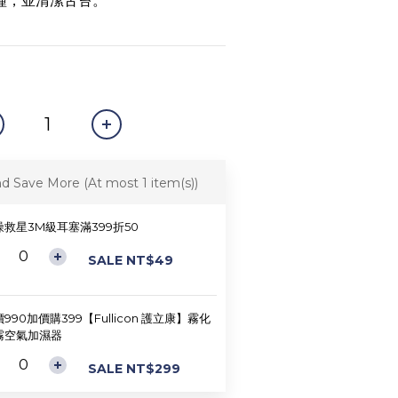
鐘，並清潔舌苔。
nd Save More
(At most 1 item(s))
噪救星3M級耳塞滿399折50
SALE NT$49
990加價購399【Fullicon 護立康】霧化
霧空氣加濕器
SALE NT$299