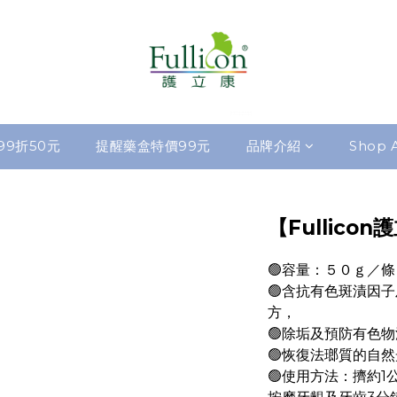
99折50元
提醒藥盒特價99元
品牌介紹
Shop A
【Fullic
🟢容量：５０ｇ／條
🟢含抗有色斑漬因
方，
🟢除垢及預防有色物
🟢恢復法瑯質的自
🟢使用方法：擠約