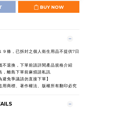
T
BUY NOW
第１９條，已拆封之個人衛生用品不提供7日
後概不退換，下單前請詳閱產品規格介紹
本島，離島下單前麻煩請私訊
為避免爭議請勿直接下單】
許盜用商標、著作權法、版權所有翻印必究
AILS