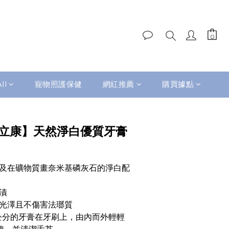
ll
寵物照護保健
網紅推薦
購買據點
BUY NOW
on護立康】天然淨白優質牙膏
子及在礦物質畫奈米基磷灰石的淨白配
漬
然光澤且不傷害法瑯質
1公分的牙膏在牙刷上，由內而外輕輕