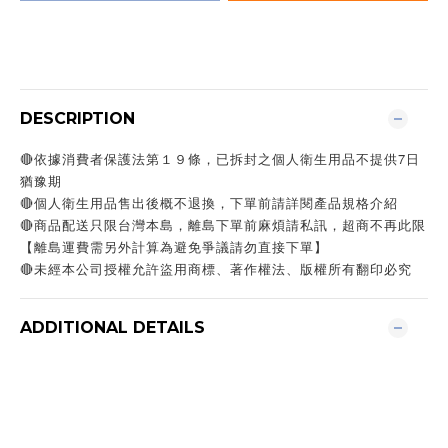
DESCRIPTION
🔴依據消費者保護法第１９條，已拆封之個人衛生用品不提供7日
猶豫期
🔴個人衛生用品售出後概不退換，下單前請詳閱產品規格介紹
🔴商品配送只限台灣本島，離島下單前麻煩請私訊，超商不再此限
【離島運費需另外計算為避免爭議請勿直接下單】
🔴未經本公司授權允許盜用商標、著作權法、版權所有翻印必究
ADDITIONAL DETAILS