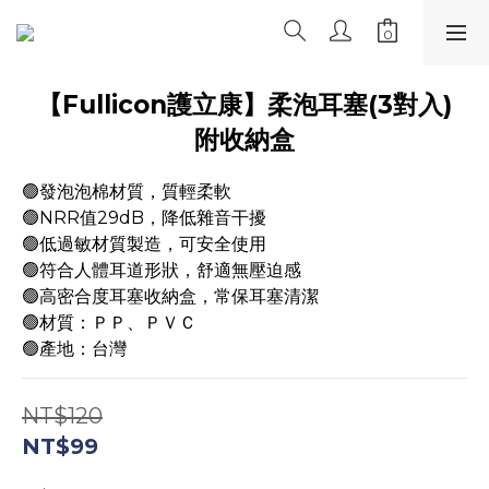
【Fullicon護立康】柔泡耳塞(3對入)
附收納盒
🟢發泡泡棉材質，質輕柔軟
🟢NRR值29dB，降低雜音干擾
🟢低過敏材質製造，可安全使用
🟢符合人體耳道形狀，舒適無壓迫感
🟢高密合度耳塞收納盒，常保耳塞清潔
🟢材質：ＰＰ、ＰＶＣ
🟢產地：台灣
NT$120
NT$99