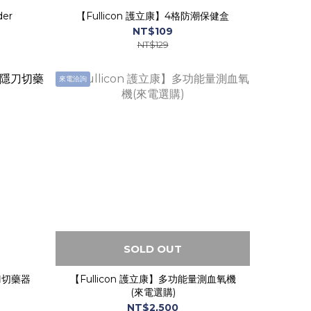
der
【Fullicon 護立康】4格防潮保健盒
NT$109
NT$129
來電洽詢
SOLD OUT
隱刀切藥器
【Fullicon 護立康】多功能量測血氧機
(來電選購)
NT$2,500