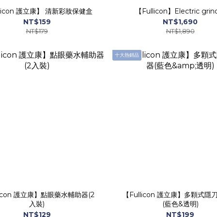
llicon 護立康】 清新彩妝保健盒
【Fullicon】Electric grin
NT$159
NT$1,690
NT$179
NT$1,890
十大熱銷品
licon 護立康】點眼藥水輔助器(2
【Fullicon 護立康】多顆式
入裝)
(藍色&透明)
NT$129
NT$199