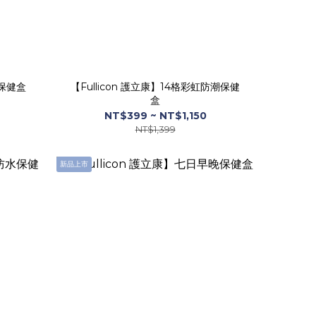
身保健盒
【Fullicon 護立康】14格彩虹防潮保健
盒
NT$399 ~ NT$1,150
NT$1,399
新品上市