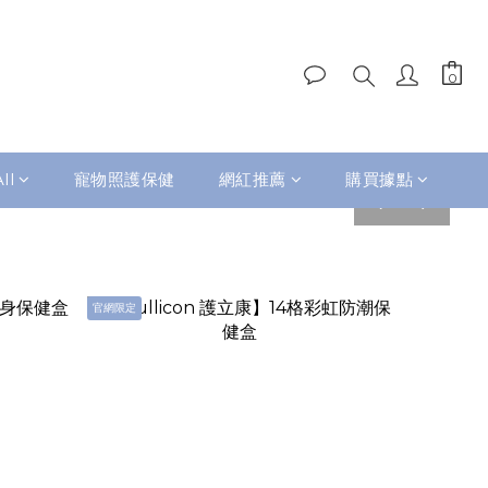
ll
寵物照護保健
網紅推薦
購買據點
pre
nex
v
t
官網限定