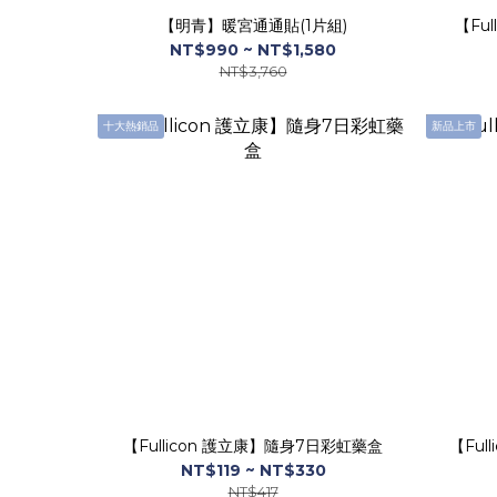
【明青】暖宮通通貼(1片組)
【Fu
NT$990 ~ NT$1,580
NT$3,760
十大熱銷品
新品上市
【Fullicon 護立康】隨身7日彩虹藥盒
【Ful
NT$119 ~ NT$330
NT$417