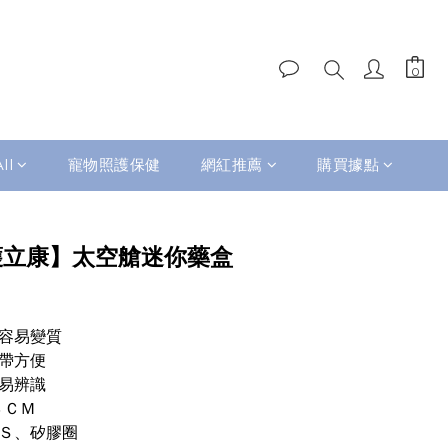
ll
寵物照護保健
網紅推薦
購買據點
BUY NOW
n 護立康】太空艙迷你藥盒
內容易變質
攜帶方便
物易辨識
３ＣＭ
ＢＳ、矽膠圈