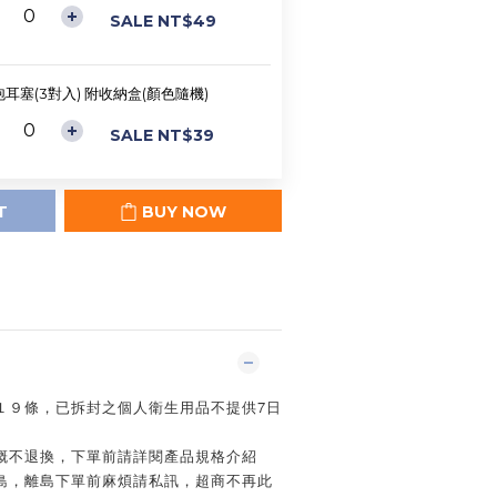
SALE NT$49
耳塞(3對入) 附收納盒(顏色隨機)
SALE NT$39
T
BUY NOW
第１９條，已拆封之個人衛生用品不提供7日
後概不退換，下單前請詳閱產品規格介紹
本島，離島下單前麻煩請私訊，超商不再此