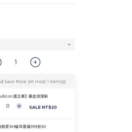
nd Save More
(At most 1 item(s))
ullicon 護立康】藥盒清潔刷
SALE NT$20
噪救星3M級耳塞滿399折50