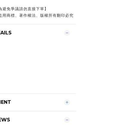
為避免爭議請勿直接下單】
許盜用商標、著作權法、版權所有翻印必究
AILS
MENT
EWS