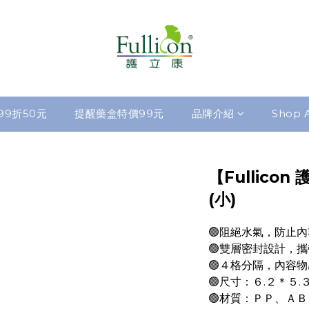
99折50元
提醒藥盒特價99元
品牌介紹
Shop A
【Fullico
(小)
🟢阻絕水氣，防止
🟢雙層密封設計，
🟢４格分隔，內容
🟢尺寸：６.２＊５.
🟢材質：ＰＰ、Ａ