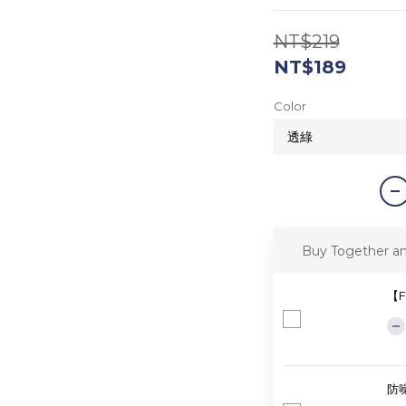
NT$219
NT$189
Color
Buy Together a
【F
防