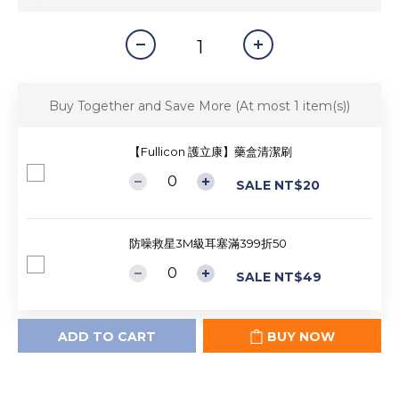
Buy Together and Save More
(At most 1 item(s))
【Fullicon 護立康】藥盒清潔刷
SALE NT$20
防噪救星3M級耳塞滿399折50
SALE NT$49
ADD TO CART
BUY NOW