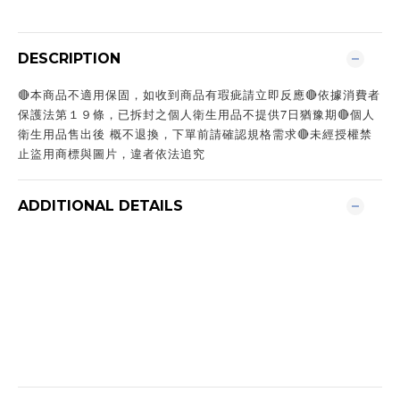
DESCRIPTION
🔴本商品不適用保固，如收到商品有瑕疵請立即反應🔴依據消費者
保護法第１９條，已拆封之個人衛生用品不提供7日猶豫期🔴個人
衛生用品售出後 概不退換，下單前請確認規格需求🔴未經授權禁
止盜用商標與圖片，違者依法追究
ADDITIONAL DETAILS