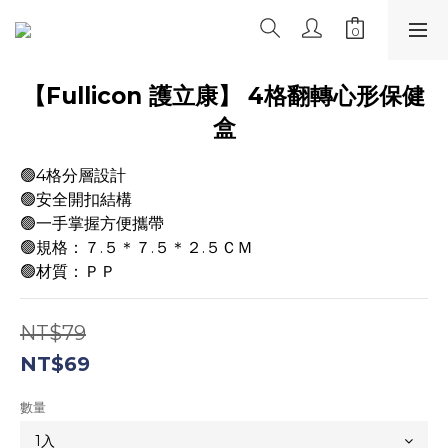
【Fullicon 護立康】 4格翻轉心形保健
盒
🟢4格分層設計
🟢安全開扣結構
🟢一手掌握方便攜帶
🟢規格：７.５＊７.５＊２.５ＣＭ
🟢材質：ＰＰ
NT$79
NT$69
數量