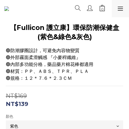
【Fullicon 護立康】環保防潮保健盒
(紫色&綠色&灰色)
🟢防潮膠圈設計，可避免內容物變質
🟢外部霧面柔滑觸感 『小麥稈纖維』
🟢內部多功能分格，藥品藥片棉花棒都適用
🟢材質：ＰＰ、ＡＢＳ、ＴＰＲ、ＰＬＡ
🟢規格：１２＊７.６＊２.３ＣＭ
NT$169
NT$139
顏色