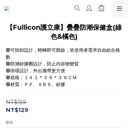
【Fullicon護立康】疊疊防潮保健盒(綠
色&橘色)
🟢可拆卸設計，輕轉即可開啟，依使用者需求自由組合格
數
🟢防潮矽膠圈設計，防止內容物變質
🟢掛環設計，外出攜帶更方便
🟢規格：１４.１＊３.６＊３.６ＣＭ
🟢材質：ＰＰ、ＡＢＳ、矽膠
NT$159
NT$129
顏色