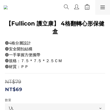
【Fullicon 護立康】 4格翻轉心形保健
盒
🟢4格分層設計
🟢安全開扣結構
🟢一手掌握方便攜帶
🟢規格：７.５＊７.５＊２.５ＣＭ
🟢材質：ＰＰ
NT$79
NT$69
數量